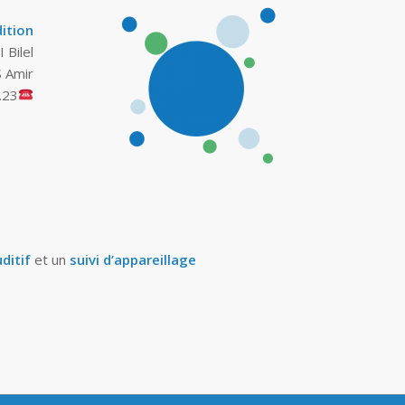
ition
 Bilel
 Amir
.23
uditif
et un
suivi d’appareillage